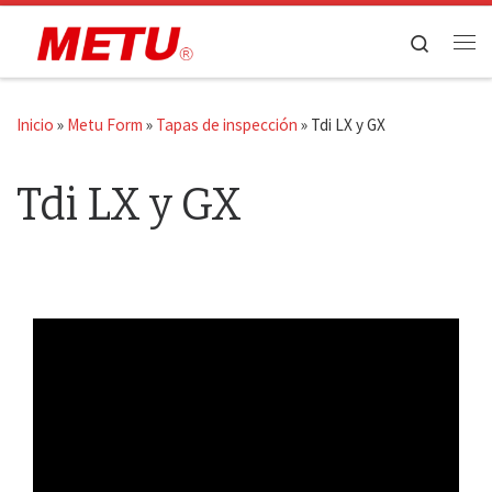
Saltar al contenido
Search
Me
Inicio
»
Metu Form
»
Tapas de inspección
»
Tdi LX y GX
Tdi LX y GX