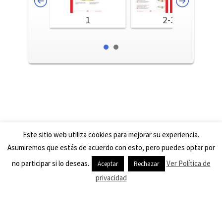
1
2-3
Este sitio web utiliza cookies para mejorar su experiencia.
Asumiremos que estás de acuerdo con esto, pero puedes optar por
© 2026
METU SYSTEM IBÉRICA, S.A
– Todos los derechos
no participar si lo deseas.
Ver Política de
Aceptar
Rechazar
reservados
privacidad
Funciona con
WP
– Diseñado con el
Tema Customizr