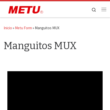
Saltar al contenido
Search
Me
Inicio
»
Metu Form
»
Manguitos MUX
Manguitos MUX