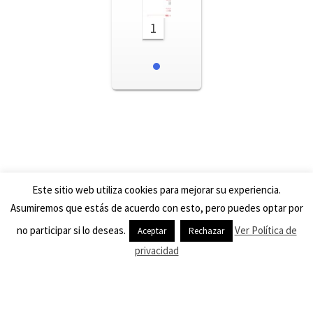
1
Este sitio web utiliza cookies para mejorar su experiencia.
Asumiremos que estás de acuerdo con esto, pero puedes optar por
© 2026
METU SYSTEM IBÉRICA, S.A
– Todos los derechos
no participar si lo deseas.
Ver Política de
Aceptar
Rechazar
reservados
privacidad
Funciona con
WP
– Diseñado con el
Tema Customizr