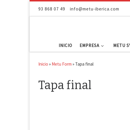
Saltar al contenido
93 868 07 49
info@metu-iberica.com
INICIO
EMPRESA
METU S
Inicio
»
Metu Form
»
Tapa final
Tapa final